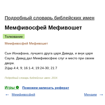
Подробный словарь библейских имен
Мемфивосфей Мефивошет
Толкование
Мемфивосфей Мефивошет
Сын Ионафана, лучшего друга царя Давида, и внук царя
Саула. Давид дал Мемфивосфею слуг и место при своем
дворе.
2Цар.4:4; 9; 16:1-4; 19:24-30; 21:7
Подробный словарь библейских имен
.
2014
.
Игры ⚽
Поможем написать реферат
Мемфивосфей
Менаим