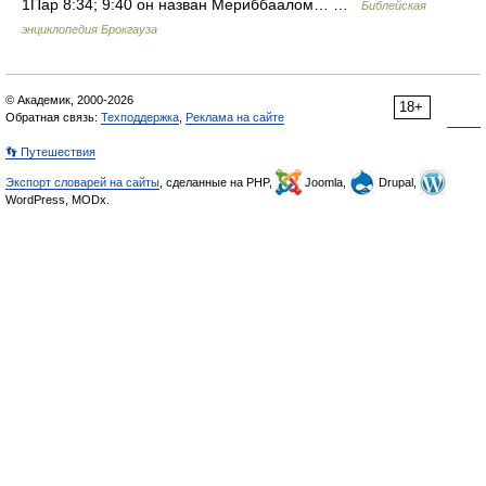
1Пар 8:34; 9:40 он назван Мериббаалом… …
Библейская
энциклопедия Брокгауза
© Академик, 2000-2026
18+
Обратная связь:
Техподдержка
,
Реклама на сайте
👣 Путешествия
Экспорт словарей на сайты
, сделанные на PHP,
Joomla,
Drupal,
WordPress, MODx.